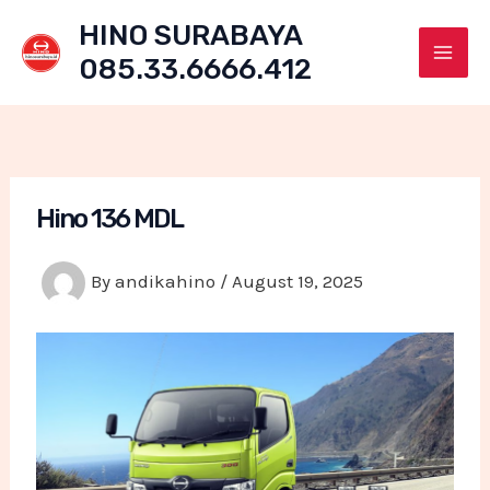
Skip
HINO SURABAYA
to
085.33.6666.412
content
Mai
Men
Hino 136 MDL
By
andikahino
/
August 19, 2025