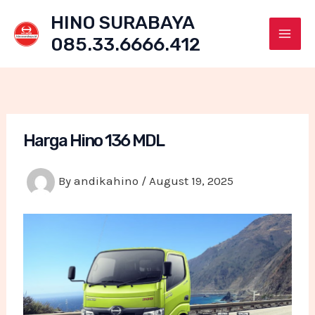
Skip
HINO SURABAYA
to
085.33.6666.412
content
Mai
Men
Harga Hino 136 MDL
By
andikahino
/
August 19, 2025