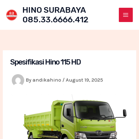
Skip
HINO SURABAYA
to
085.33.6666.412
content
Mai
Men
Spesifikasi Hino 115 HD
By
andikahino
/
August 19, 2025