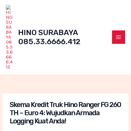
Skip
to
content
HINO SURABAYA
085.33.6666.412
Mai
Men
Skema Kredit Truk Hino Ranger FG 260
TH – Euro 4: Wujudkan Armada
Logging Kuat Anda!