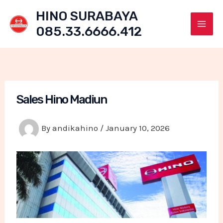
Skip
HINO SURABAYA
to
085.33.6666.412
content
Mai
Men
Sales Hino Madiun
By
andikahino
/
January 10, 2026