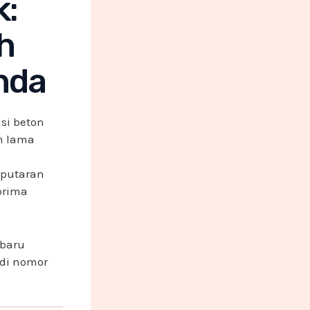
k:
h
nda
si beton
h lama
 putaran
prima
 baru
di nomor