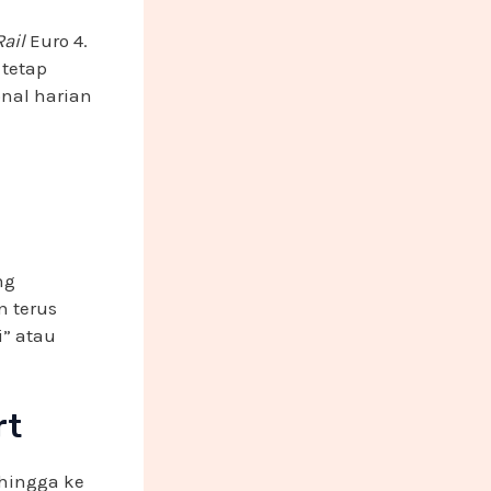
ail
Euro 4.
tetap
nal harian
ng
n terus
i” atau
rt
 hingga ke