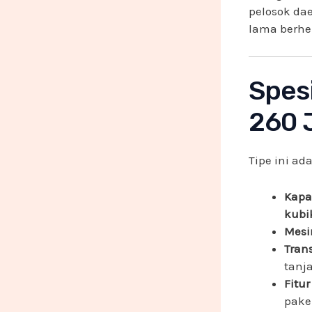
pelosok dae
lama berhen
Spesi
260 
Tipe ini ad
Kapa
kubi
Mesi
Tran
tanj
Fitu
pake