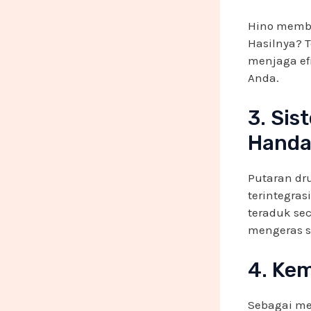
Hino membe
Hasilnya? 
menjaga ef
Anda.
3. Sis
Handa
Putaran dr
terintegra
teraduk se
mengeras s
4. Ke
Sebagai mer