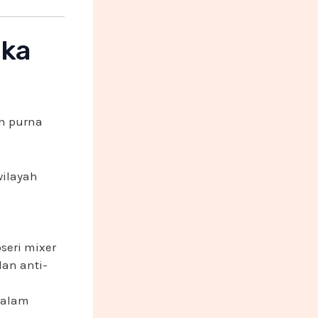
ika
n purna
wilayah
eri mixer
an anti-
dalam