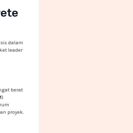
rete
asis dalam
et leader
gat berat
M
)
drum
dan proyek.