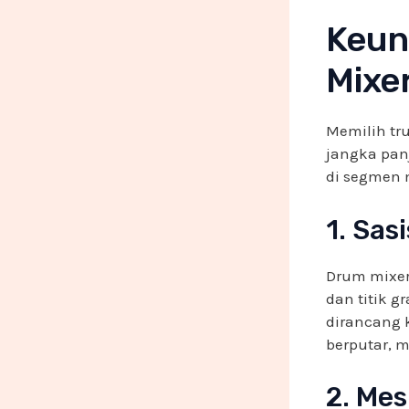
Keun
Mixe
Memilih tru
jangka pan
di segmen 
1. Sas
Drum mixer
dan titik g
dirancang k
berputar, m
2. Mes