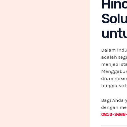
Hino
Solu
untu
Dalam indus
adalah seg
menjadi st
Menggabung
drum mixer
hingga ke l
Bagi Anda 
dengan mes
0853-3666-