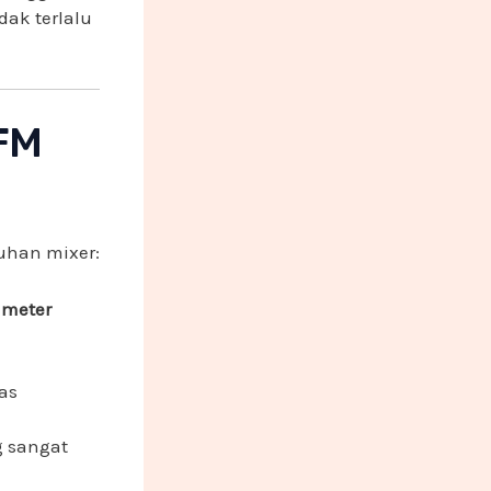
dak terlalu
 FM
tuhan mixer:
 meter
as
 sangat