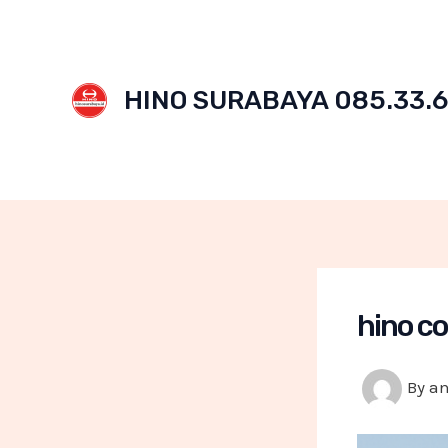
Skip
to
content
HINO SURABAYA 085.33.6
hino co
By
a