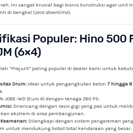
rah. Ini sangat krusial bagi bisnis konstruksi agar unit ti
ti di bengkel (
zero downtime
).
fikasi Populer: Hino 500
JM (6×4)
alah “Prajurit” paling populer di dealer kami untuk kebu
sitas Drum:
Ideal untuk pengangkutan beton
7 hingga 8
k
.
n:
J08E-WD (Euro 4) dengan tenaga 260 PS.
smisi:
Dirancang dengan rasio gigi yang pas untuk melib
akan ekstrem di area pembangunan.
r Keamanan:
Dilengkapi dengan sistem pengereman yang
m untuk mendukung bobot total kendaraan yang besar.