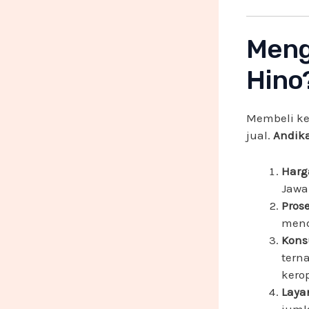
Meng
Hino
Membeli ke
jual.
Andik
Harg
Jawa
Prose
mend
Konsu
tern
kero
Laya