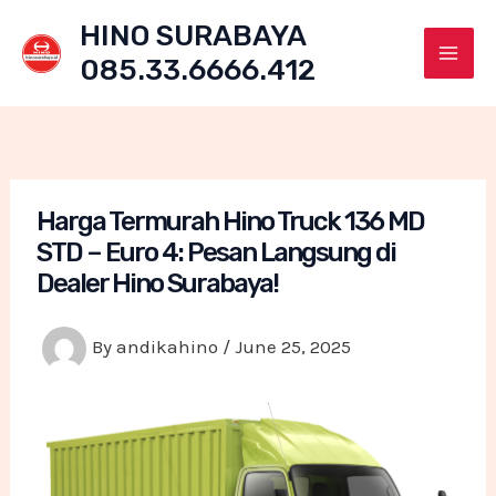
Skip
HINO SURABAYA
to
085.33.6666.412
content
Mai
Men
Harga Termurah Hino Truck 136 MD
STD – Euro 4: Pesan Langsung di
Dealer Hino Surabaya!
By
andikahino
/
June 25, 2025