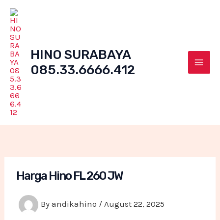
Skip
to
content
HINO SURABAYA
085.33.6666.412
Mai
Men
Harga Hino FL 260 JW
By
andikahino
/
August 22, 2025