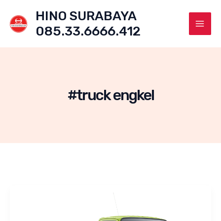
Skip
HINO SURABAYA
to
085.33.6666.412
content
Mai
Men
#truck engkel