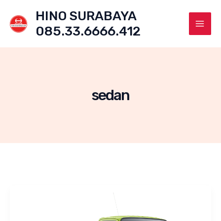
Skip
HINO SURABAYA
to
085.33.6666.412
content
Mai
Men
sedan