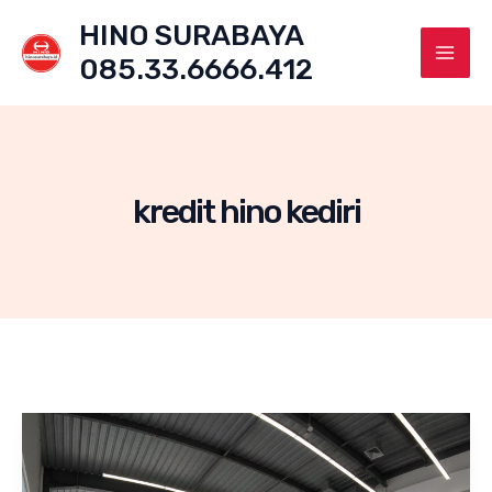
Skip
HINO SURABAYA
to
085.33.6666.412
content
Mai
Men
kredit hino kediri